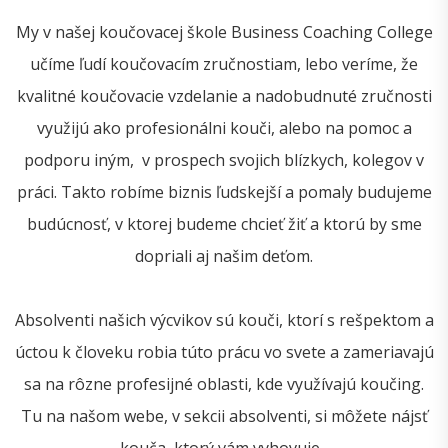
My v našej koučovacej škole Business Coaching College
učíme ľudí koučovacím zručnostiam, lebo veríme, že
kvalitné koučovacie vzdelanie a nadobudnuté zručnosti
využijú ako profesionálni kouči, alebo na pomoc a
podporu iným, v prospech svojich blízkych, kolegov v
práci. Takto robíme biznis ľudskejší a pomaly budujeme
budúcnosť, v ktorej budeme chcieť žiť a ktorú by sme
dopriali aj našim deťom.
Absolventi našich výcvikov sú kouči, ktorí s rešpektom a
úctou k človeku robia túto prácu vo svete a zameriavajú
sa na rôzne profesijné oblasti, kde využívajú koučing.
Tu na našom webe, v sekcii absolventi, si môžete nájsť