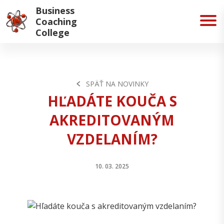
https://www.koucovaciaskola.sk/o-skole/nasi-absolventi" />
Business
Coaching
College
SPÄŤ NA NOVINKY
HĽADÁTE KOUČA S
AKREDITOVANÝM
VZDELANÍM?
10. 03. 2025