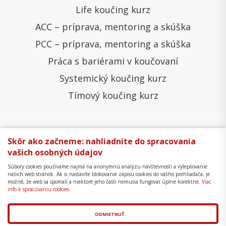
Life koučing kurz
ACC – príprava, mentoring a skúška
PCC – príprava, mentoring a skúška
Práca s bariérami v koučovaní
Systemický koučing kurz
Tímový koučing kurz
Skôr ako začneme: nahliadnite do spracovania
Všeobecné obchodné podmienky
Správa cookies
vašich osobných údajov
Ochrana osobných údajov
Reklamačný poriadok
Súbory cookies používame najmä na anonymnú analýzu návštevnosti a vylepšovanie
našich web stránok. Ak si nastavíte blokovanie zápisu cookies do vášho prehliadača, je
Formulár na odstúpenie
Mapa stránky
možné, že web sa spomalí a niektoré jeho časti nemusia fungovať úplne korektne.
Viac
info k spracúvaniu cookies.
Copyright © 2018 - 2026 Business Coaching College,
s.r.o.
ODMIETNUŤ