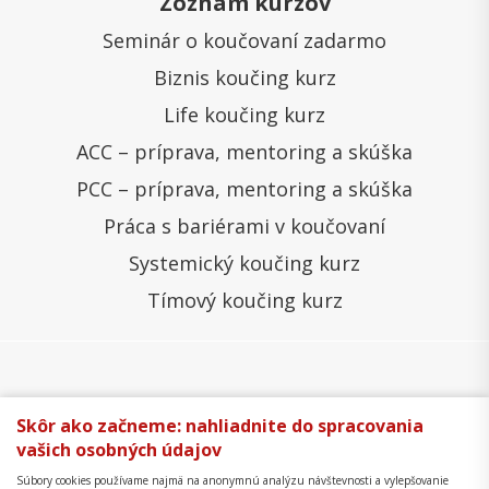
Zoznam kurzov
Seminár o koučovaní zadarmo
Biznis koučing kurz
Life koučing kurz
ACC – príprava, mentoring a skúška
PCC – príprava, mentoring a skúška
Práca s bariérami v koučovaní
Systemický koučing kurz
Tímový koučing kurz
Všeobecné obchodné podmienky
Správa cookies
Skôr ako začneme: nahliadnite do spracovania
vašich osobných údajov
Ochrana osobných údajov
Reklamačný poriadok
Súbory cookies používame najmä na anonymnú analýzu návštevnosti a vylepšovanie