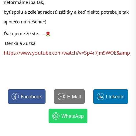
neformálne iba tak, 
byť spolu a zdieľať radosť, zážitky a keď niekto potrebuje tak 
aj niečo na riešenie:)
Ďakujeme že ste......
 Denka a Zuzka
https://www.youtube.com/watch?v=Sp4r7jm9WOE&amp
Facebook
E-Mail
LinkedIn
WhatsApp