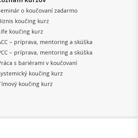
Seminár o koučovaní zadarmo
Biznis koučing kurz
Life koučing kurz
ACC – príprava, mentoring a skúška
PCC – príprava, mentoring a skúška
Práca s bariérami v koučovaní
Systemický koučing kurz
Tímový koučing kurz