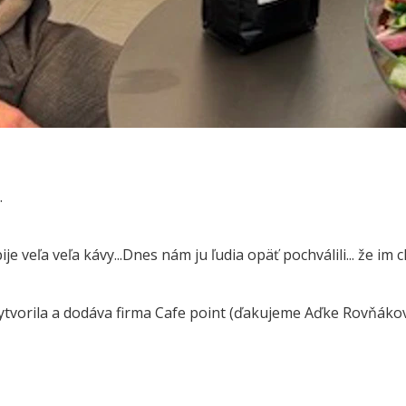
.
e veľa veľa kávy...Dnes nám ju ľudia opäť pochválili... že im ch
ytvorila a dodáva firma Cafe point (ďakujeme Aďke Rovňáko