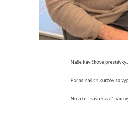
Naše kávičkové prestávky..
Počas našich kurzov sa vypij
No a tú "našu kávu" nám v