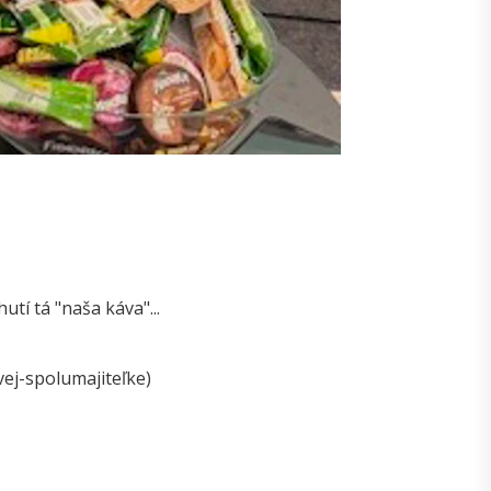
utí tá "naša káva"...
vej-spolumajiteľke)