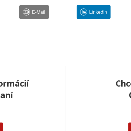
E-Mail
LinkedIn
ormácií
Chc
aní