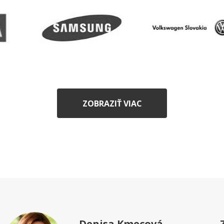
ZOBRAZIŤ VIAC
Denisa Kmecová