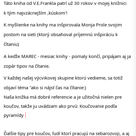
Táto kniha od V.E.Frankla patrí už 30 rokov v mojej knižnici 
k tým najvzácnejším ,kúskom'!
K 
myšlienke na knihy ma inšpirovala Monja Prole svojim 
postom na sieti (ktorý obsahoval príjemnú inšpiráciu k 
čítaniu)
A keďže MAREC - mesiac knihy - pomaly končí, pripájam aj ja 
zopár tipov na čítanie.
V každej našej výcvikovej skupine ktorú vedieme, sa totiž 
objaví téma "ako si nájsť čas na čítanie:)
Naša knižka má dobré referencie a je užitočná nielen pre 
koučov, takže ju uvádzam ako prvú: Koučovanie podľa 
pyramídy 
Ďalšie tipy pre koučov, ľudí ktorí pracujú na sebarozvoji, a aj 