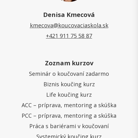
Denisa Kmecová
kmecova@koucovaciaskola.sk
+421 911 75 58 87
Zoznam kurzov
Seminár o koučovaní zadarmo
Biznis koučing kurz
Life koučing kurz
ACC – príprava, mentoring a skúška
PCC – príprava, mentoring a skúška
Práca s bariérami v koučovaní
Systemický koučing kurz