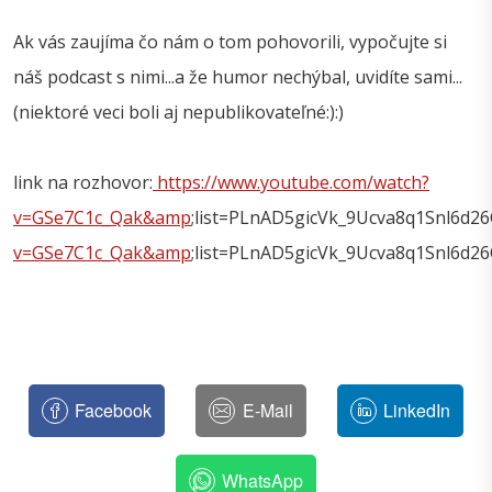
Ak vás zaujíma čo nám o tom pohovorili, vypočujte si
náš podcast s nimi...a že humor nechýbal, uvidíte sami...
(niektoré veci boli aj nepublikovateľné:):)
link na rozhovor:
https://www.youtube.com/watch?
v=GSe7C1c_Qak&amp
;list=PLnAD5gicVk_9Ucva8q1Snl6d2
v=GSe7C1c_Qak&amp
;list=PLnAD5gicVk_9Ucva8q1Snl6d2
Facebook
E-Mail
LinkedIn
WhatsApp