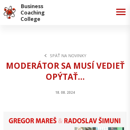
https://www.youtube.com/watch?v=GSe7C1c_Qak&
Business
;list=PLnAD5gicVk_9Ucva8q1Snl6d26CJgaShk&index=18" />
Coaching
College
SPÄŤ NA NOVINKY
MODERÁTOR SA MUSÍ VEDIEŤ
OPÝTAŤ...
18. 08. 2024