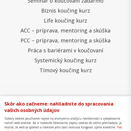
Seminár o koučovaní zadarmo
Biznis koučing kurz
Life koučing kurz
ACC – príprava, mentoring a skúška
PCC – príprava, mentoring a skúška
Práca s bariérami v koučovaní
Systemický koučing kurz
Tímový koučing kurz
Všeobecné obchodné podmienky
Správa cookies
Skôr ako začneme: nahliadnite do spracovania
vašich osobných údajov
Ochrana osobných údajov
Reklamačný poriadok
Súbory cookies používame najmä na anonymnú analýzu návštevnosti a vylepšovanie
Formulár na odstúpenie
Mapa stránky
našich web stránok. Ak si nastavíte blokovanie zápisu cookies do vášho prehliadača, je
možné, že web sa spomalí a niektoré jeho časti nemusia fungovať úplne korektne.
Viac