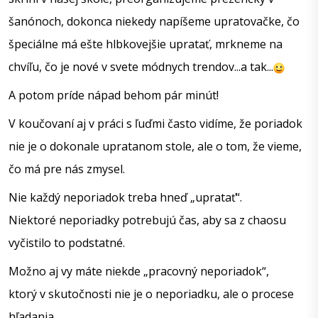
šanónoch, dokonca niekedy napíšeme upratovačke, čo 
špeciálne má ešte hlbkovejšie upratať, mrkneme na 
chvíľu, čo je nové v svete módnych trendov...a tak...
A potom príde nápad behom pár minút!
V koučovaní aj v práci s ľuďmi často vidíme, že poriadok 
nie je o dokonale upratanom stole, ale o tom, že vieme, 
čo má pre nás zmysel.
Nie každý neporiadok treba hneď „upratať“.
Niektoré neporiadky potrebujú čas, aby sa z chaosu 
vyčistilo to podstatné.
Možno aj vy máte niekde „pracovný neporiadok“,
ktorý v skutočnosti nie je o neporiadku, ale o procese 
hľadania.