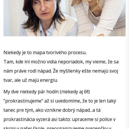
Niekedy je to mapa tvorivého procesu.
Tam, kde iní možno vidia neporiadok, my vieme, že sa 
nám práve rodí nápad. Že myšlienky ešte nemajú svoj 
tvar, ale už majú energiu.
My dve niekedy pár hodín (niekedy aj 6!!) 
"prokrastinujeme" až si uvedomíme, že to je len taký 
tanec pre tým, ako vznikne dobrý nápad...a tá 
prokrastinácia vyzerá asi takto: upraceme si police v 
skrini v našej škole, preorganizujeme prezenčky v 