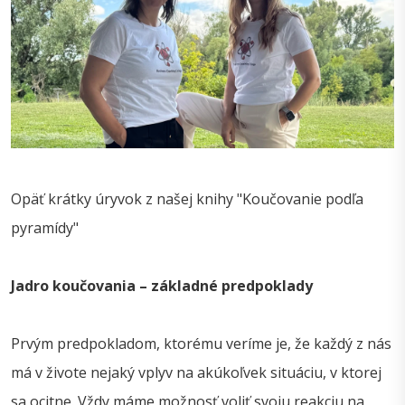
Opäť krátky úryvok z našej knihy "Koučovanie podľa
pyramídy"
Jadro koučovania – základné predpoklady
Prvým predpokladom, ktorému veríme je, že každý z nás
má v živote nejaký vplyv na akúkoľvek situáciu, v ktorej
sa ocitne. Vždy máme možnosť voliť svoju reakciu na