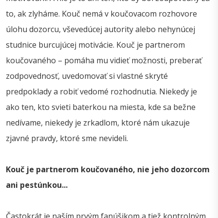
to, ak zlyháme. Kouč nemá v koučovacom rozhovore
úlohu dozorcu, vševedúcej autority alebo nehynúcej
studnice burcujúcej motivácie. Kouč je partnerom
koučovaného – pomáha mu vidieť možnosti, preberať
zodpovednosť, uvedomovať si vlastné skryté
predpoklady a robiť vedomé rozhodnutia. Niekedy je
ako ten, kto svieti baterkou na miesta, kde sa bežne
nedívame, niekedy je zrkadlom, ktoré nám ukazuje
zjavné pravdy, ktoré sme nevideli.
Kouč je partnerom koučovaného,
nie jeho dozorcom
ani pestúnkou...
Častokrát je naším prvým fanúšikom a tiež kontrolným