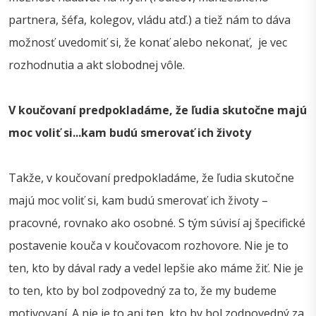
partnera, šéfa, kolegov, vládu atď.) a tiež nám to dáva
možnosť uvedomiť si, že konať alebo nekonať, je vec
rozhodnutia a akt slobodnej vôle.
V koučovaní predpokladáme, že ľudia skutočne majú
moc voliť s
i...
kam budú smerovať ich životy
Takže, v koučovaní predpokladáme, že ľudia skutočne
majú moc voliť si, kam budú smerovať ich životy –
pracovné, rovnako ako osobné. S tým súvisí aj špecifické
postavenie kouča v koučovacom rozhovore. Nie je to
ten, kto by dával rady a vedel lepšie ako máme žiť. Nie je
to ten, kto by bol zodpovedný za to, že my budeme
motivovaní. A nie je to ani ten, kto by bol zodpovedný za