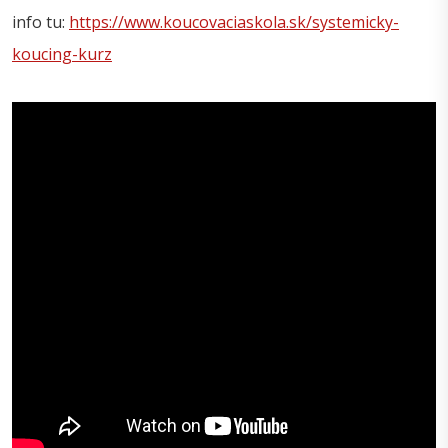
info tu:
https://www.koucovaciaskola.sk/systemicky-
koucing-kurz