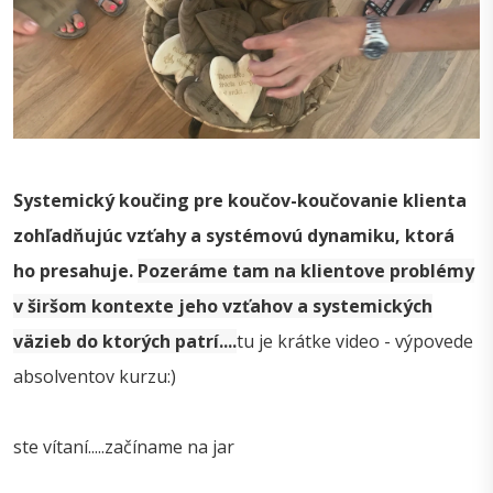
Systemický koučing pre koučov-koučovanie klienta
zohľadňujúc vzťahy a systémovú dynamiku, ktorá
ho presahuje.
Pozeráme tam na klientove problémy
v širšom kontexte jeho vzťahov a systemických
väzieb do ktorých patrí....
tu je krátke video - výpovede
absolventov kurzu:)
ste vítaní.....začíname na jar