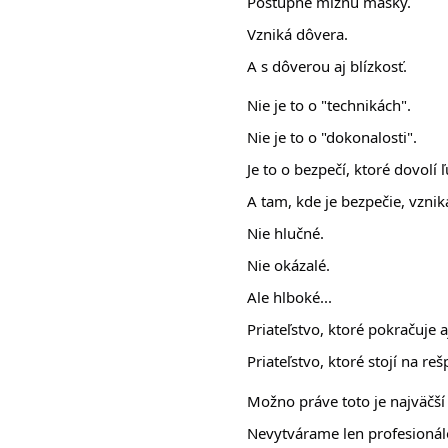
Postupne miznú masky.
Vzniká dôvera.
A s dôverou aj blízkosť.
Nie je to o "technikách".
Nie je to o "dokonalosti".
Je to o bezpečí, ktoré dovolí 
A tam, kde je bezpečie, vzniká
Nie hlučné.
Nie okázalé.
Ale hlboké...
Priateľstvo, ktoré pokračuje a
Priateľstvo, ktoré stojí na r
Možno práve toto je najväčší
Nevytvárame len profesionál