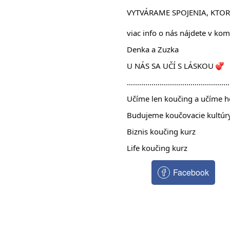
VYTVÁRAME SPOJENIA, KTO
viac info o nás nájdete v kom
Denka a Zuzka
U NÁS SA UČÍ S LÁSKOU 
…...............................................
Učíme len koučing a učíme h
Budujeme koučovacie kultúr
Biznis koučing kurz
Life koučing kurz
Facebook