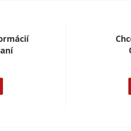
ormácií
Chc
aní