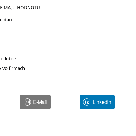
RÉ MAJÚ HODNOTU...
entári
.............................
o dobre 
y vo firmách
E-Mail
LinkedIn