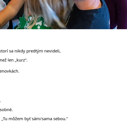
torí sa nikdy predtým nevideli, 
než len „kurz“.
menovkách.
.
osobné.
i: „Tu môžem byť sám/sama sebou.“