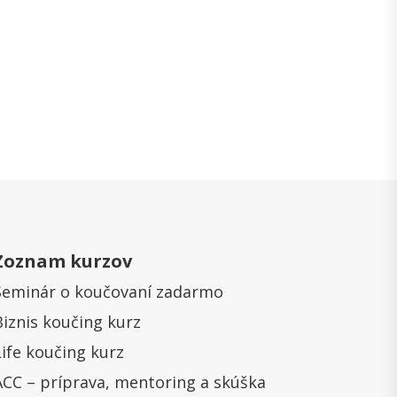
Zoznam kurzov
Seminár o koučovaní zadarmo
Biznis koučing kurz
Life koučing kurz
ACC – príprava, mentoring a skúška