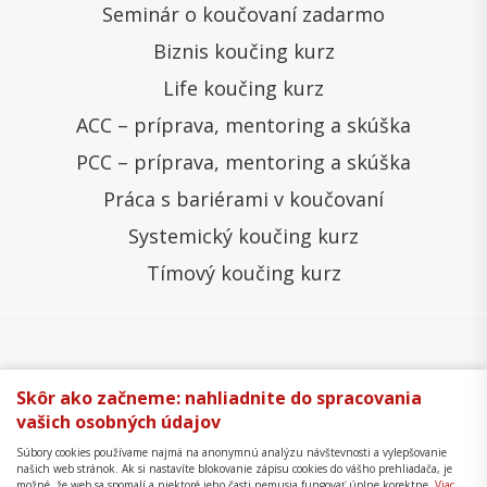
Seminár o koučovaní zadarmo
Biznis koučing kurz
Life koučing kurz
ACC – príprava, mentoring a skúška
PCC – príprava, mentoring a skúška
Práca s bariérami v koučovaní
Systemický koučing kurz
Tímový koučing kurz
Všeobecné obchodné podmienky
Správa cookies
Skôr ako začneme: nahliadnite do spracovania
vašich osobných údajov
Ochrana osobných údajov
Reklamačný poriadok
Súbory cookies používame najmä na anonymnú analýzu návštevnosti a vylepšovanie
Formulár na odstúpenie
Mapa stránky
našich web stránok. Ak si nastavíte blokovanie zápisu cookies do vášho prehliadača, je
možné, že web sa spomalí a niektoré jeho časti nemusia fungovať úplne korektne.
Viac