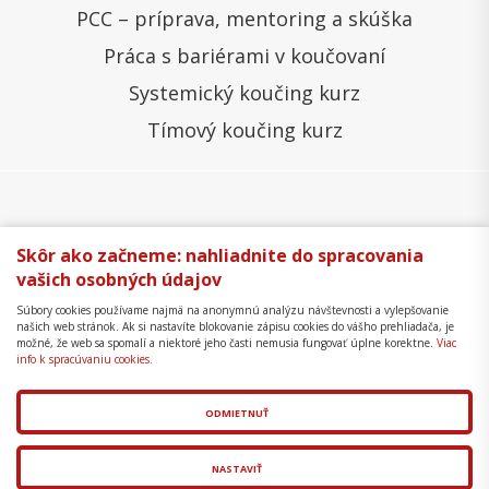
PCC – príprava, mentoring a skúška
Práca s bariérami v koučovaní
Systemický koučing kurz
Tímový koučing kurz
Všeobecné obchodné podmienky
Správa cookies
Skôr ako začneme: nahliadnite do spracovania
vašich osobných údajov
Ochrana osobných údajov
Reklamačný poriadok
Súbory cookies používame najmä na anonymnú analýzu návštevnosti a vylepšovanie
Formulár na odstúpenie
Mapa stránky
našich web stránok. Ak si nastavíte blokovanie zápisu cookies do vášho prehliadača, je
možné, že web sa spomalí a niektoré jeho časti nemusia fungovať úplne korektne.
Viac
Copyright © 2018 - 2026 Business Coaching College,
info k spracúvaniu cookies.
s.r.o.
ODMIETNUŤ
Tvorba web stránok
a
redakčný systém
od
AlejTech,
spol. s r.o.
NASTAVIŤ