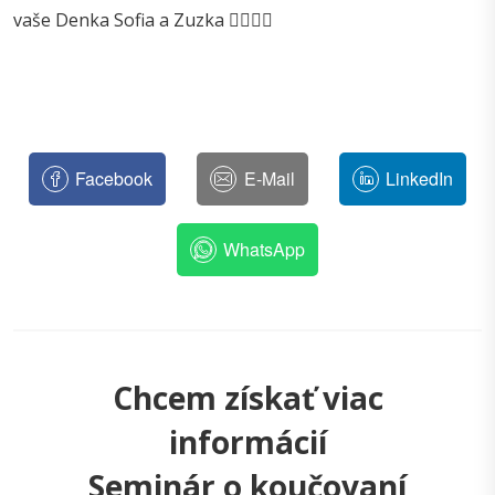
vaše Denka Sofia a Zuzka 💁‍♀️🙋‍♀️
Facebook
E-Mail
LinkedIn
WhatsApp
Chcem získať viac
informácií
Seminár o koučovaní