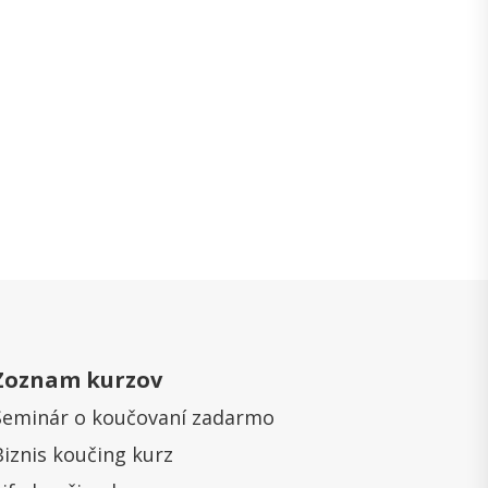
Zoznam kurzov
Seminár o koučovaní zadarmo
Biznis koučing kurz