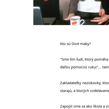
Kto sú Divé maky?
"Sme tím ľudí, ktorý pomáha
ďalšiu pomocnú ruku!"
... ta
Zakladateľky neziskovky, kto
starajú, a ktorých vzdelávani
Zapojili sme sa ako škola a z