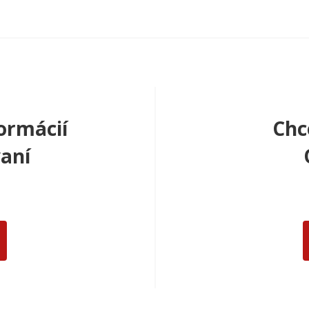
ormácií
Chc
aní