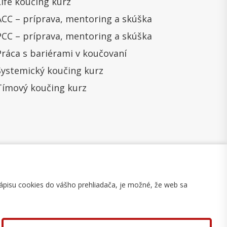
Life koučing kurz
ACC – príprava, mentoring a skúška
PCC – príprava, mentoring a skúška
Práca s bariérami v koučovaní
Systemický koučing kurz
Tímový koučing kurz
ápisu cookies do vášho prehliadača, je možné, že web sa
mulár na odstúpenie
Mapa stránky