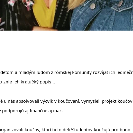
 deťom a mladým ľuďom z rómskej komunity rozvíjať ich jedinečný
kto znie ich kratučký popis...
ré u nás absolvovali výcvik v koučovaní, vymysleli projekt koučov
e podporujú aj finančne aj inak.
organizovali koučov, ktorí tieto deti/študentov koučujú pro bono.