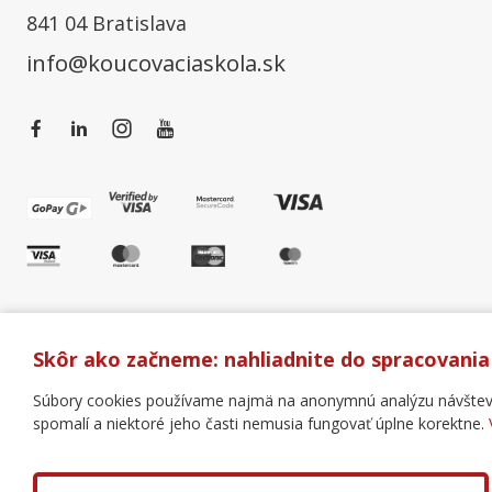
841 04 Bratislava
info@koucovaciaskola.sk
Skôr ako začneme: nahliadnite do spracovania
Súbory cookies používame najmä na anonymnú analýzu návštevnos
spomalí a niektoré jeho časti nemusia fungovať úplne korektne.
Všeobecné obchodné podmienky
Správa cookies
Copyright © 2018 - 2026 Business Coaching College, s.r.o