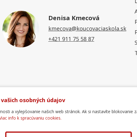
Denisa Kmecová
kmecova@koucovaciaskola.sk
+421 911 75 58 87
 vašich osobných údajov
ti a vylepšovanie našich web stránok. Ak si nastavíte blokovanie z
Viac info k spracúvaniu cookies.
Ochrana osobných údajov
Reklamačný poriadok
For
.