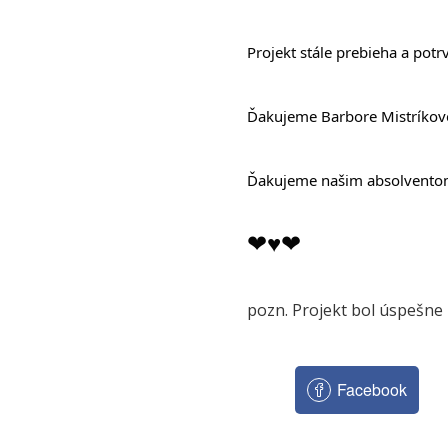
Projekt stále prebieha a potr
Ďakujeme Barbore Mistríkove
Ďakujeme našim absolventom
❤
♥❤
pozn. Projekt bol úspešne
Facebook