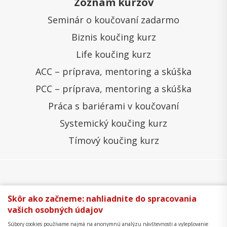
Zoznam kurzov
Seminár o koučovaní zadarmo
Biznis koučing kurz
Life koučing kurz
ACC – príprava, mentoring a skúška
PCC – príprava, mentoring a skúška
Práca s bariérami v koučovaní
Systemický koučing kurz
Tímový koučing kurz
Všeobecné obchodné podmienky
Správa cookies
Skôr ako začneme: nahliadnite do spracovania
vašich osobných údajov
Ochrana osobných údajov
Reklamačný poriadok
Súbory cookies používame najmä na anonymnú analýzu návštevnosti a vylepšovanie